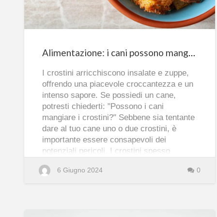
i
crostini?
Alimentazione: i cani possono mangiare i crostini?
I crostini arricchiscono insalate e zuppe,
offrendo una piacevole croccantezza e un
intenso sapore. Se possiedi un cane,
potresti chiederti: "Possono i cani
mangiare i crostini?" Sebbene sia tentante
dare al tuo cane uno o due crostini, è
importante essere consapevoli dei
potenziali pericoli. I crostini spesso
contengono ingredienti che possono
6 Giugno 2024
0
a
Leggi tutto
nuocere ai cani, come quantità eccessive
b
o
di sale, aglio e cipolla. In questo articolo,
u
t
discuteremo se i cani possono consumare
A
l
crostini in sicurezza, quali ingredienti
i
m