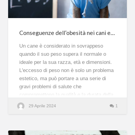
come
affrontarla
Conseguenze dell’obesità nei cani e come affrontarla
Un cane è considerato in sovrappeso
quando il suo peso supera il normale o
ideale per la sua razza, età e dimensioni.
L'eccesso di peso non è solo un problema
estetico, ma può portare a una serie di
gravi problemi di salute che
compromettono la qualità e la durata della
vita del cane.
29 Aprile 2024
1
a
Leggi tutto
b
o
Malattie cardiache: un cane in sovrappeso
u
t
ha un rischio maggiore di sviluppare
C
o
problemi cardiaci. Il cuore, costretto a
n
s