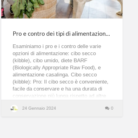
di
alimentazione
per
Pro e contro dei tipi di alimentazione per cane
cane
Esaminiamo i pro e i contro delle varie
opzioni di alimentazione: cibo secco
(kibble), cibo umido, diete BARF
(Biologically Appropriate Raw Food), e
alimentazione casalinga. Cibo secco
(kibble): Pro: Il cibo secco è conveniente,
facile da conservare e ha una durata di
conservazione più lunga rispetto ad altre
opzioni. Può anche aiutare a mantenere la
24 Gennaio 2024
0
a
Leggi tutto
salute dentale dei cani, poiché il loro
b
o
chewing può aiutare a ridurre la
u
t
formazione di tartaro. Inoltre, i cibi secchi
P
r
commerciali contengono spesso nutrienti
o
e