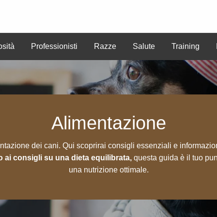
osità
Professionisti
Razze
Salute
Training
CREA
ute
Training
Benessere
ANNUNCI
ANNUN
Alimentazione
azione dei cani. Qui scoprirai consigli essenziali e informazioni 
o ai consigli su una dieta equilibrata,
questa guida è il tuo pun
una nutrizione ottimale.