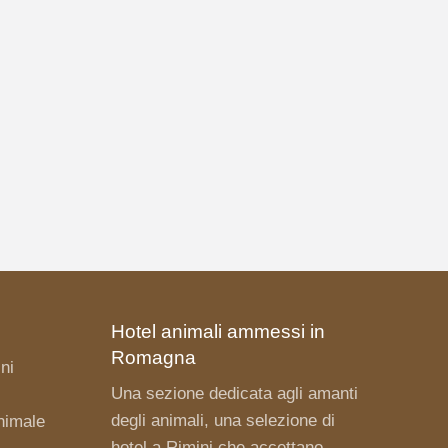
Hotel animali ammessi in
Romagna
ni
Una sezione dedicata agli amanti
degli animali, una selezione di
nimale
hotel a Rimini
che accettano