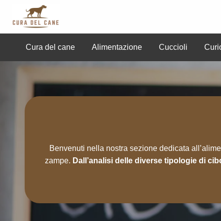
Cura del Cane
Cura del cane
Alimentazione
Cuccioli
Curi
uccioli
Curiosità
Professionisti
Razze
Sal
Benvenuti nella nostra sezione dedicata all’aliment
zampe.
Dall’analisi delle diverse tipologie di cib