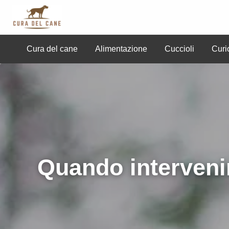
Cura del Cane
Cura del cane
Alimentazione
Cuccioli
Curi
uccioli
Curiosità
Professionisti
Razze
Sal
Quando intervenir