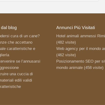
 dal blog
Annunci Più Visitati
dersi cura di un cane?
Hotel animali ammessi Rimi
nze che accettano
(482 visite)
ale caratteristiche e
Web agency per il mondo a
ierla
(462 visite)
ervenire se l’annusarsi
Posizionamento SEO per sit
aggressione
mondo animale
(458 visite)
uire una cuccia di
teriali edili validi
aratteristiche