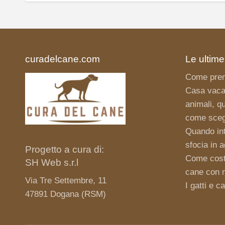
curadelcane.com
Le ultime
Come pren
Casa vaca
animali, qu
come scegl
Quando int
sfocia in 
Progetto a cura di:
Come costr
SH Web s.r.l
cane con ma
Via Tre Settembre, 11
I gatti e c
47891 Dogana (RSM)