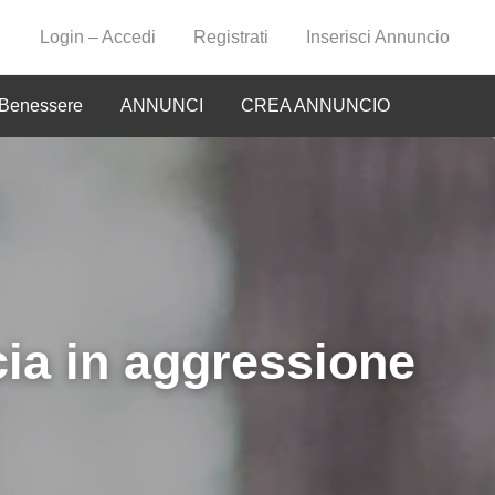
Login – Accedi
Registrati
Inserisci Annuncio
Benessere
ANNUNCI
CREA ANNUNCIO
CIO
cia in aggressione