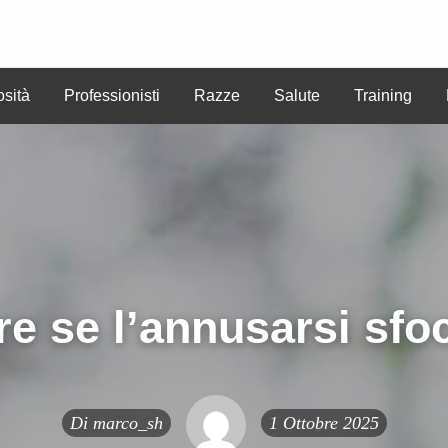
osità
Professionisti
Razze
Salute
Training
CREA
ute
Training
Benessere
ANNUNCI
ANNUN
e se l’annusarsi sfo
Di
marco_sh
1 Ottobre 2025