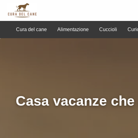
Cura del Cane
Cura del cane
Alimentazione
Cuccioli
Curi
uccioli
Curiosità
Professionisti
Razze
Sal
Casa vacanze che a