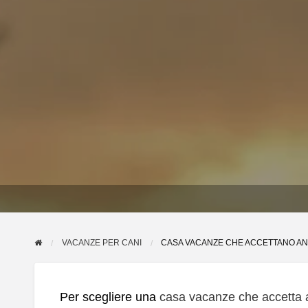
VACANZE PER CANI
CASA VACANZE CHE ACCETTANO AN
Per scegliere una
casa vacanze che accetta 