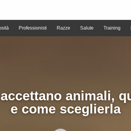
osità
Professionisti
Razze
Salute
Training
CREA
ute
Training
Benessere
ANNUNCI
ANNUN
ccettano animali, qu
e come sceglierla