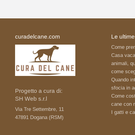
curadelcane.com
Le ultime
Come pren
Casa vaca
animali, qu
come scegl
Quando int
sfocia in 
Progetto a cura di:
Come costr
SH Web s.r.l
cane con ma
Via Tre Settembre, 11
I gatti e c
47891 Dogana (RSM)