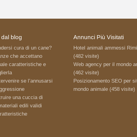
 dal blog
Annunci Più Visitati
dersi cura di un cane?
Hotel animali ammessi Rimi
nze che accettano
(482 visite)
ale caratteristiche e
Web agency per il mondo a
ierla
(462 visite)
ervenire se l’annusarsi
Posizionamento SEO per sit
aggressione
mondo animale
(458 visite)
uire una cuccia di
teriali edili validi
aratteristiche