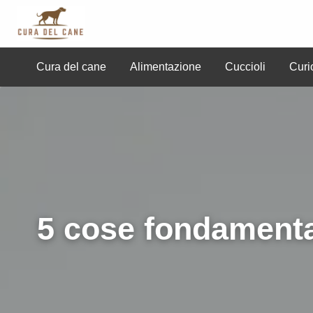
Cura del Cane
Cura del cane
Alimentazione
Cuccioli
Curi
uccioli
Curiosità
Professionisti
Razze
Sal
5 cose fondamenta