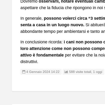
Dovremo
osservarli, notare eventuali cam
aspettare che la fiducia che ripongono in noi 
In generale,
possono volerci circa “3 settim
senta a casa in un luogo nuovo.
Si abituer
abbondante tempo per ambientarsi e tanto a
In conclusione ricorda:
i cani non possono c
loro attenzione come non possono compren
attivo è fondamentale
per evitare che la no
distruttivi.
4 Gennaio 2024 14:22
588 visite totali, 1 oggi