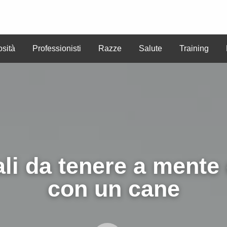
osità
Professionisti
Razze
Salute
Training
CREA
ute
Training
Benessere
ANNUNCI
ANNUN
li da tenere a mente 
con un cane